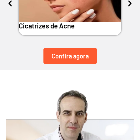
Cicatrizes de Acne
Mel
Confira agora