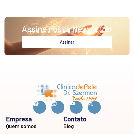
Assine nossa Newsletter
Receba as novidades no seu e-mail.
Assinar
Empresa
Contato
Quem somos
Blog