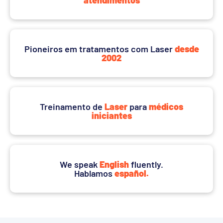
atendimentos
Pioneiros em tratamentos com Laser
desde
2002
Treinamento de
Laser
para
médicos
iniciantes
We speak
English
fluently.
Hablamos
español.