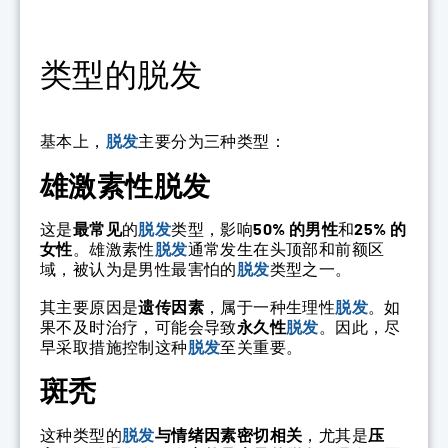
类型的脱发
基本上，
脱发
主要分为三种类型：
雄激素性脱发
这是
最常见
的
脱发
类型，影响
50% 的男性
和
25% 的
女性
。雄激素性
脱发
通常发生在头顶部和前额区
域，被认为是男性最害怕的
脱发
类型之一。
其主要原因是
遗传因素
，属于一种生理性
脱发
。如
果不及时治疗，可能会导致
永久性
脱发
。因此，尽
早采取措施控制这种
脱发
至关重要。
斑秃
这种类型的
脱发
与情绪因素密切相关
，尤其是
压