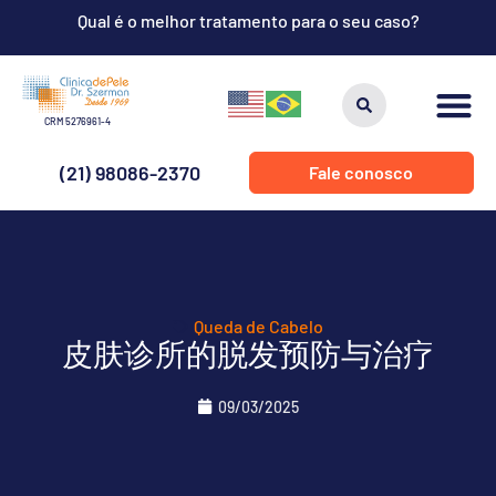
Qual é o melhor tratamento para o seu caso?
CRM 5276961-4
(21) 98086-2370
Fale conosco
Queda de Cabelo
皮肤诊所的脱发预防与治疗
09/03/2025