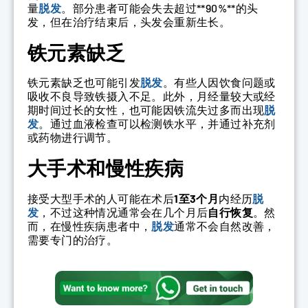
量
脱发
。部分患者可能会失去超过**90%**的头
发，但在治疗结束后，头发会重新生长。
铁元素缺乏
铁元素缺乏也可能引发
脱发
。有些人因饮食问题或
吸收不良导致铁摄入不足。此外，月经量较大或经
期时间过长的女性，也可能因铁流失过多而出现
脱
发
。通过血液检查可以检测铁水平，并通过补充剂
或药物进行调节。
大手术和慢性疾病
接受大型手术的人可能在术后
1至3个月
内经历
脱
发
，不过这种情况通常会在几个月后
自行恢复
。然
而，在慢性疾病患者中，
脱发
通常不会自然改善，
需要专门的治疗。