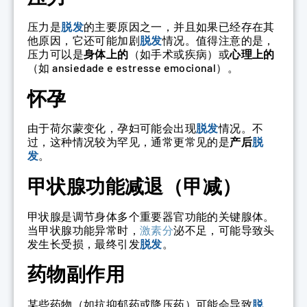
压力是
脱发
的主要原因之一，并且如果已经存在其
他原因，它还可能加剧
脱发
情况。值得注意的是，
压力可以是
身体上的
（如手术或疾病）或
心理上的
（如 ansiedade e estresse emocional）。
怀孕
由于荷尔蒙变化，孕妇可能会出现
脱发
情况。不
过，这种情况较为罕见，通常更常见的是
产后
脱
发
。
甲状腺功能减退（甲减）
甲状腺是调节身体多个重要器官功能的关键腺体。
当甲状腺功能异常时，
激素分
泌不足，可能导致头
发生长受损，最终引发
脱发
。
药物副作用
某些药物（如抗抑郁药或降压药）可能会导致
脱