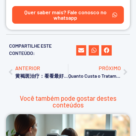
Quer saber mais? Fale conosco no
whatsapp
COMPARTILHE ESTE
CONTEÚDO:
ANTERIOR
PRÓXIMO
黄褐斑治疗：看看最好的方法！
Quanto Custa o Tratamento para Acne?
Você também pode gostar destes
conteúdos