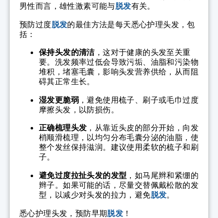
男性而言，雄性激素可能与
脱发
有关。
预防过度
脱发
的最佳方法是每天悉心护理头发，包
括：
保持头发的清洁
，这对于健康的头发至关重
要。洗发频率过低会导致污垢、油脂和污染物
堆积，堵塞毛囊，影响头发营养供给，从而阻
碍其正常生长。
湿发更脆弱
，避免使用梳子、刷子或毛巾过度
摩擦头发，以防损伤。
正确梳理头发
，从靠近头皮的部分开始，向发
梢顺滑梳理，以均匀分布毛囊分泌的油脂，使
整个发丝保持滋润。建议使用柔软的梳子和刷
子。
避免过度拉扯头发的发型
，如马尾辫和紧绷的
辫子。如果可能的话，尽量交替佩戴松散的发
型，以减少对头发的拉力，避免
脱发
。
悉心护理头发，预防早期
脱发
！