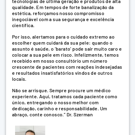
tecnologias de última geração e produtos de alta
qualidade. Em tempos de forte banalização da
estética, reforçamos nosso compromisso
inegociável com a sua segurança e excelência
científica.
Por isso, alertamos para o cuidado extremo ao
escolher quem cuidará da sua pele: quando o
assunto é saúde, o ‘barato’ pode sair muito caro e
colocar a sua pele em risco. Infelizmente, temos
recebido em nosso consultório um número
crescente de pacientes com reações indesejadas
e resultados insatisfatórios vindos de outros
locais.
Não se arrisque. Sempre procure um médico
experiente. Aqui, tratamos cada paciente como
único, entregando o nosso melhor com
dedicação, carinho e responsabilidade. Um
abraço, conte conosco.” Dr. Szerman