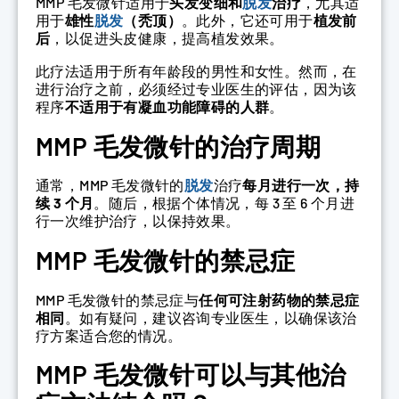
MMP 毛发微针适用于
头发变细和
脱发
治疗
，尤其适
用于
雄性
脱发
（秃顶）
。此外，它还可用于
植发前
后
，以促进头皮健康，提高植发效果。
此疗法适用于所有年龄段的男性和女性。然而，在
进行治疗之前，必须经过专业医生的评估，因为该
程序
不适用于有凝血功能障碍的人群
。
MMP 毛发微针的治疗周期
通常，MMP 毛发微针的
脱发
治疗
每月进行一次，持
续 3 个月
。随后，根据个体情况，每 3 至 6 个月进
行一次维护治疗，以保持效果。
MMP 毛发微针的禁忌症
MMP 毛发微针的禁忌症与
任何可注射药物的禁忌症
相同
。如有疑问，建议咨询专业医生，以确保该治
疗方案适合您的情况。
MMP 毛发微针可以与其他治