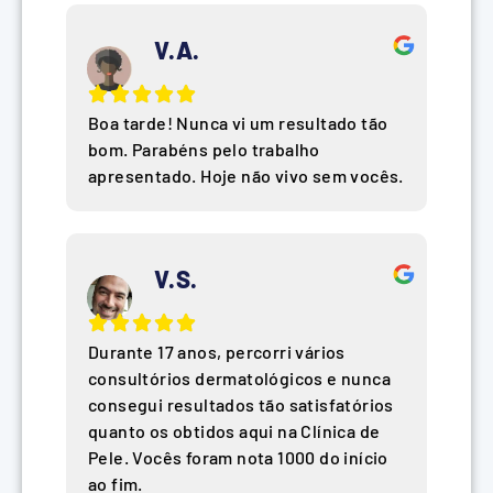
V.A.
Boa tarde! Nunca vi um resultado tão
bom. Parabéns pelo trabalho
apresentado. Hoje não vivo sem vocês.
V.S.
Durante 17 anos, percorri vários
consultórios dermatológicos e nunca
consegui resultados tão satisfatórios
quanto os obtidos aqui na Clínica de
Pele. Vocês foram nota 1000 do início
ao fim.