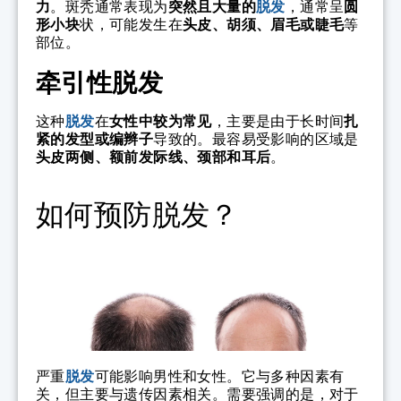
力
。斑秃通常表现为
突然且大量的
脱发
，通常呈
圆
形小块
状，可能发生在
头皮、胡须、眉毛或睫毛
等
部位。
牵引性脱发
这种
脱发
在
女性中较为常见
，主要是由于长时间
扎
紧的发型或编辫子
导致的。最容易受影响的区域是
头皮两侧、额前发际线、颈部和耳后
。
如何预防脱发？
严重
脱发
可能影响男性和女性。它与多种因素有
关，但主要与遗传因素相关。需要强调的是，对于