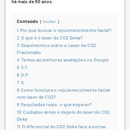
há mais de 60 anos.
Conteúdo
Ocultar
1
Por que buscar o rejuvenescimento facial?
2
O que é o laser de CO2 Deka?
3
Depoimentos sobre o Laser de CO2
Fracionado
4
Temos as melhores avaliações no Google
5
V.T.
6
D.P.
7
S.
8
Como funciona o rejuvenescimento facial
com laser de CO2?
9
Resultados reais: o que esperar?
10
Cuidados antes e depois do laser de CO2
Deka
11
O diferencial do CO2 Deka face a outras