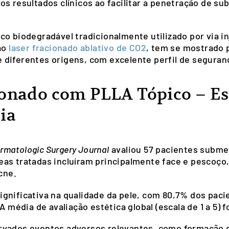
s resultados clínicos ao facilitar a penetração de su
o biodegradável tradicionalmente utilizado por via in
 ao
laser fracionado ablativo de CO2
, tem se mostrado 
de diferentes origens, com excelente perfil de seguran
ionado com PLLA Tópico – Es
ia
rmatologic Surgery Journal
avaliou 57 pacientes subme
reas tratadas incluíram principalmente face e pescoço
cne.
gnificativa na qualidade da pele, com 80,7% dos pac
A média de avaliação estética global (escala de 1 a 5) 
rvados eventos adversos relevantes, como formação d