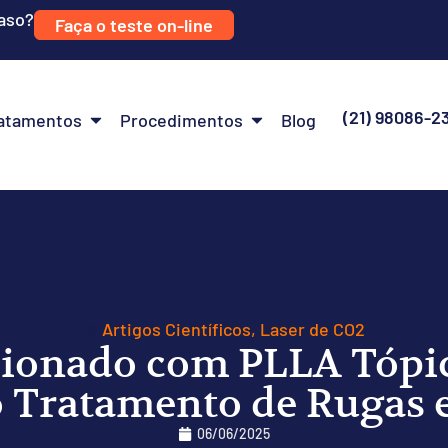
caso?
Faça o teste on-line
(21) 98086-2
atamentos
Procedimentos
Blog
Artigos Científicos
,
Laser de CO2
cionado com PLLA Tópi
o Tratamento de Rugas e
06/06/2025