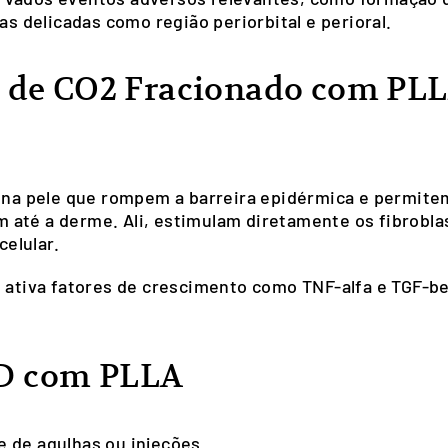
delicadas como região periorbital e perioral.
r de CO2 Fracionado com PL
s na pele que rompem a barreira epidérmica e permite
até a derme. Ali, estimulam diretamente os fibrobla
elular.
o ativa fatores de crescimento como TNF-alfa e TGF-b
D com PLLA
 de agulhas ou injeções.