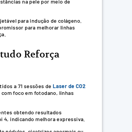
bstâncias na pele por meio de
jetável para indução de colágeno.
promissor para melhorar linhas
ça.
tudo Reforça
tidos a 71 sessões de
Laser de CO2
, com foco em fotodano, linhas
ientes obtendo resultados
foi 4, indicando melhora expressiva.
e nódulos, cicatrizes anormais ou