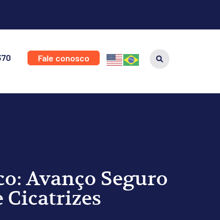
370
Fale conosco
co: Avanço Seguro
 Cicatrizes