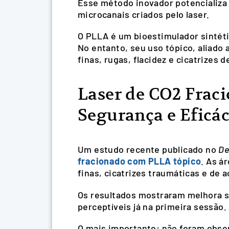
Esse método inovador potencializa o
microcanais criados pelo laser.
O PLLA é um bioestimulador sintétic
No entanto, seu uso tópico, aliado
finas, rugas, flacidez e cicatrizes 
Laser de CO2 Frac
Segurança e Eficác
Um estudo recente publicado no
De
fracionado com PLLA tópico
. As á
finas, cicatrizes traumáticas e de a
Os resultados mostraram melhora si
perceptíveis já na primeira sessão. 
O mais importante: não foram obse