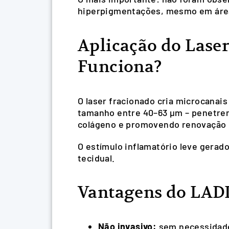
hiperpigmentações, mesmo em áreas 
Aplicação do Lase
Funciona?
O laser fracionado cria microcanai
tamanho entre 40–63 µm – penetrem 
colágeno e promovendo renovação c
O estímulo inflamatório leve gerad
tecidual.
Vantagens do LAD
Não invasivo:
sem necessidade