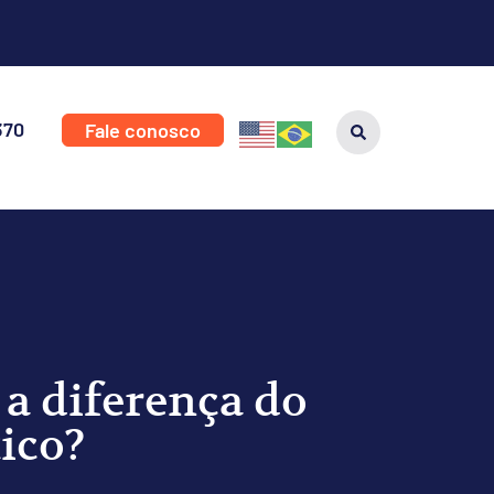
370
Fale conosco
 a diferença do
ico?