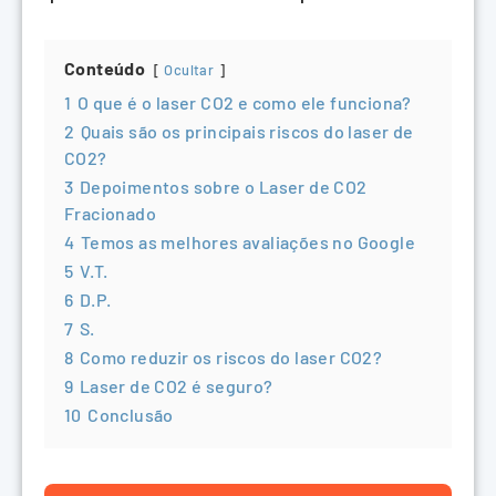
Conteúdo
Ocultar
1
O que é o laser CO2 e como ele funciona?
2
Quais são os principais riscos do laser de
CO2?
3
Depoimentos sobre o Laser de CO2
Fracionado
4
Temos as melhores avaliações no Google
5
V.T.
6
D.P.
7
S.
8
Como reduzir os riscos do laser CO2?
9
Laser de CO2 é seguro?
10
Conclusão