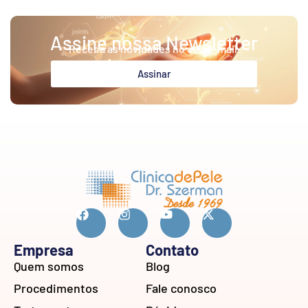
Assine nossa Newsletter
Receba as novidades no seu e-mail.
Assinar
Empresa
Contato
Quem somos
Blog
Procedimentos
Fale conosco