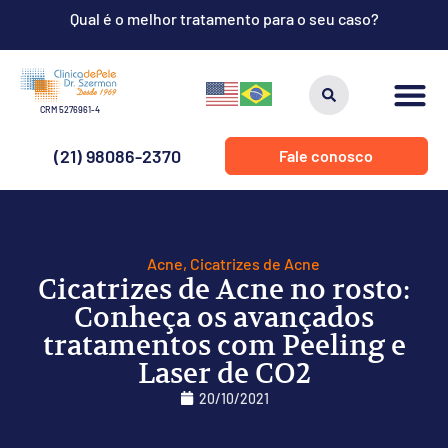
Qual é o melhor tratamento para o seu caso?
CRM 5276961-4
(21) 98086-2370
Fale conosco
Acne
,
Cicatrizes de Acne
Cicatrizes de Acne no rosto:
Conheça os avançados
tratamentos com Peeling e
Laser de CO2
20/10/2021