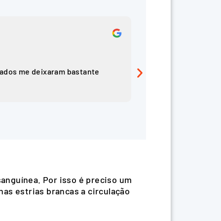
D.P.
tados me deixaram bastante
Um excelente trata
muitas estrias, de
tão eficaz quanto 
sanguínea. Por isso é preciso um
as estrias brancas a circulação