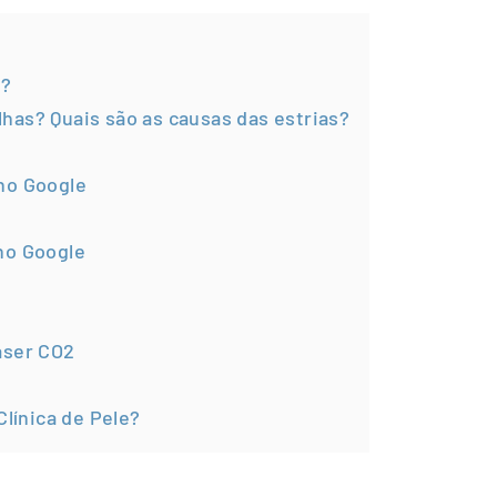
e?
has? Quais são as causas das estrias?
no Google
no Google
aser CO2
Clínica de Pele?