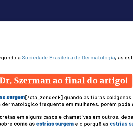
Segundo a
Sociedade Brasileira de Dermatologia
, as es
Dr. Szerman ao final do artigo!
ias surgem
[/cta_zendesk] quando as fibras colágenas 
ma dermatológico frequente em mulheres, porém pod
cretas em alguns casos e chamativas em outros, depe
 sobre
como as
estrias surgem
e o porquê as
estrias 