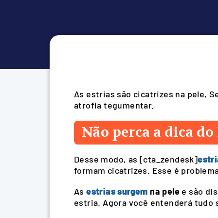
As estrias são cicatrizes na pele, 
atrofia tegumentar.
Não perca a dica do 
Desse modo, as [cta_zendesk]
estr
formam cicatrizes. Esse é proble
As
estrias surgem
na pele
e são dis
estria. Agora você entenderá tudo