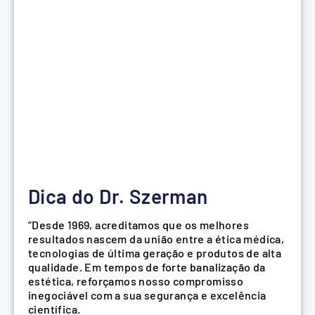
de
In
mé
At
de
Dica do Dr. Szerman
“Desde 1969, acreditamos que os melhores
resultados nascem da união entre a ética médica,
tecnologias de última geração e produtos de alta
qualidade. Em tempos de forte banalização da
estética, reforçamos nosso compromisso
inegociável com a sua segurança e excelência
científica.