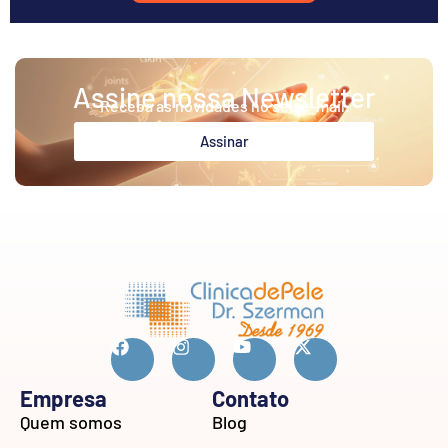
Assine nossa Newsletter
Receba as novidades no seu e-mail.
Assinar
Empresa
Contato
Quem somos
Blog