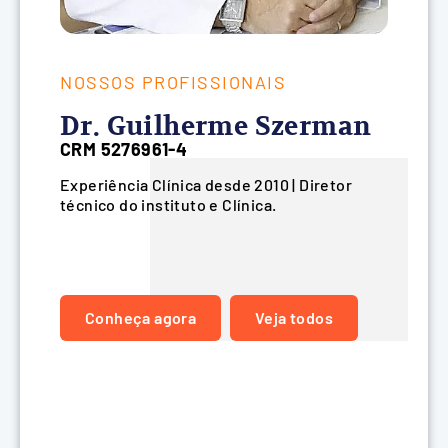
N
D
NOSSOS PROFISSIONAIS
CR
Dr. Guilherme Szerman
De
CRM 5276961-4
Es
Experiência Clínica desde 2010 | Diretor
Ex
técnico do instituto e Clínica.
Ho
Ín
pu
Cu
Conheça agora
Veja todos
do
Ap
de
De