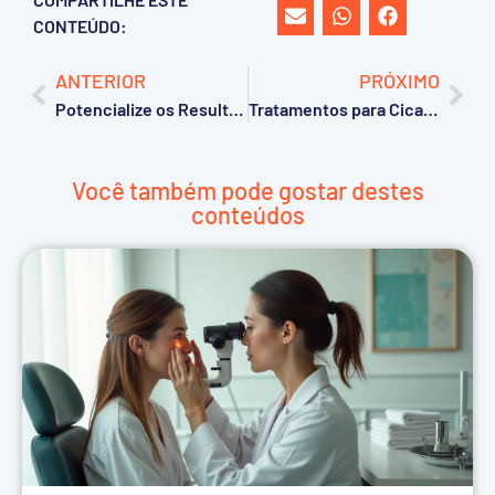
CONTEÚDO:
ANTERIOR
PRÓXIMO
Potencialize os Resultados do Laser CO2 com Drug Delivery
Tratamentos para Cicatriz de Acne
Você também pode gostar destes
conteúdos