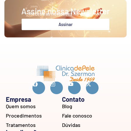
Assine nossa Newsletter
Receba as novidades no seu e-mail.
Assinar
Empresa
Contato
Quem somos
Blog
Procedimentos
Fale conosco
Tratamentos
Dúvidas