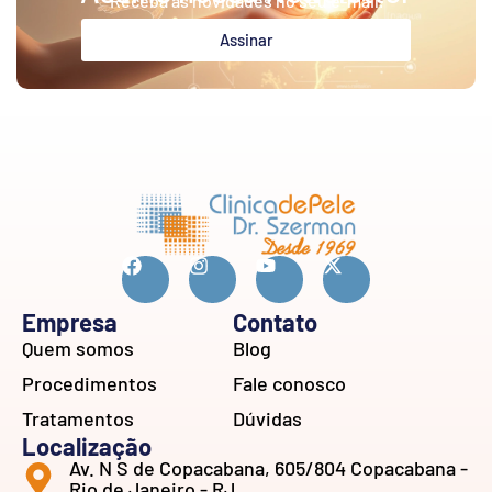
Receba as novidades no seu e-mail.
Assinar
Empresa
Contato
Quem somos
Blog
Procedimentos
Fale conosco
Tratamentos
Dúvidas
Localização
Av. N S de Copacabana, 605/804 Copacabana -
Rio de Janeiro - RJ