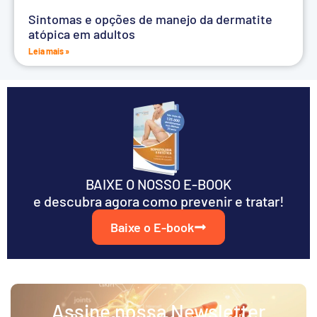
Sintomas e opções de manejo da dermatite
atópica em adultos
Leia mais »
BAIXE O NOSSO E-BOOK
e descubra agora como prevenir e tratar!
Baixe o E-book
Assine nossa Newsletter