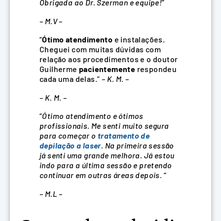
Obrigada ao Dr. Szerman e equipe!
”
–
M.V –
“
Ótimo atendimento
e instalações.
Cheguei com muitas dúvidas com
relação aos procedimentos e o doutor
Guilherme
pacientemente
respondeu
cada uma delas.”
– K. M. –
– K. M. –
“
Ótimo atendimento e ótimos
profissionais. Me senti muito segura
para começar o
tratamento de
depilação a laser
. Na primeira sessão
já senti uma grande melhora. Já estou
indo para a última sessão e pretendo
continuar em outras áreas depois.
“
–
M.L –